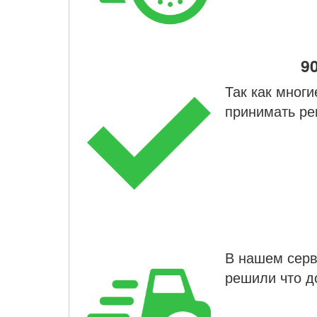
9
Так как мног
принимать р
В нашем серв
решили что д