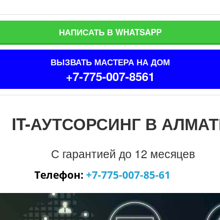
НАПИСАТЬ В WHATSAPP
ВЫЗВАТЬ МАСТЕРА НА ДОМ
+7-775-007-8561
IT-АУТСОРСИНГ В АЛМА
С гарантией до 12 месяцев
он:
+7-775-007-85-61