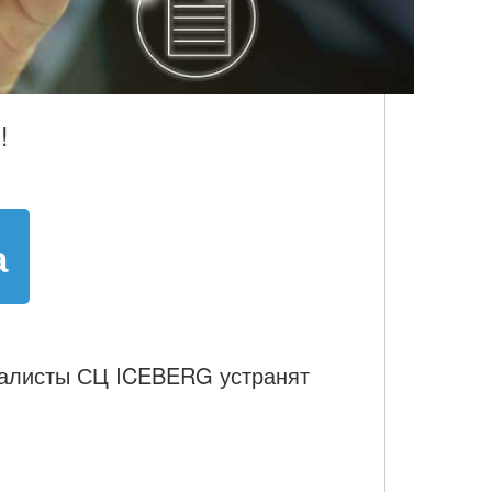
!
а
иалисты СЦ ICEBERG устранят